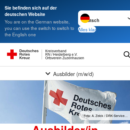
Sie befinden sich auf der
Sprache wechseln zu
deutschen Website
You are on the German website,
you can use the switch to switch to
Alles klar
the English one
Kreisverband
RN / Heidelberg e.V.
Ortsverein Zuzenhausen
Ausbilder (m/w/d)
Foto: A. Zelck / DRK-Service…
Ausbilder/in