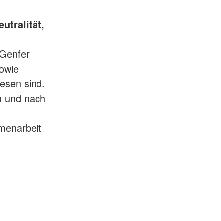
utralität,
 Genfer
owie
esen sind.
n und nach
menarbeit
t