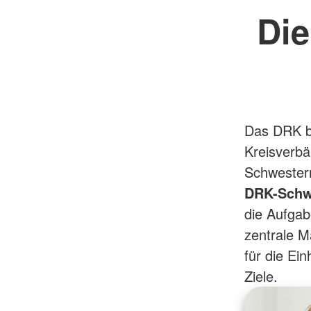
Die
Das DRK b
Kreisverb
Schwester
DRK-Schw
die Aufgab
zentrale M
für die Ei
Ziele.