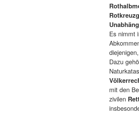
Rothalbm
Rotkreuzg
Unabhängig
Es nimmt i
Abkommen 
diejenigen
Dazu gehö
Naturkatas
Völkerrec
mit den B
zivilen
Ret
insbesond