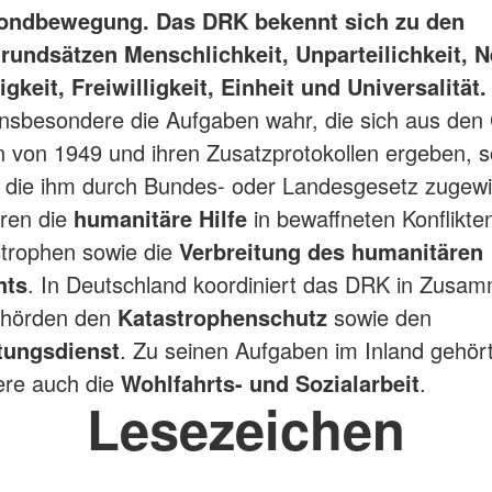
ondbewegung. Das DRK bekennt sich zu den
rundsätzen Menschlichkeit, Unparteilichkeit, Ne
keit, Freiwilligkeit, Einheit und Universalität.
nsbesondere die Aufgaben wahr, die sich aus den
von 1949 und ihren Zusatzprotokollen ergeben, s
, die ihm durch Bundes- oder Landesgesetz zugewi
ren die
humanitäre Hilfe
in bewaffneten Konflikte
trophen sowie die
Verbreitung des humanitären
hts
. In Deutschland koordiniert das DRK in Zusam
ehörden den
Katastrophenschutz
sowie den
tungsdienst
. Zu seinen Aufgaben im Inland gehör
ere auch die
Wohlfahrts- und Sozialarbeit
.
Lesezeichen