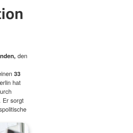
tion
nden,
den
einen
33
rlin hat
durch
 Er sorgt
politische