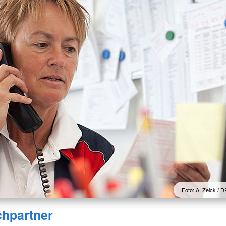
Foto: A. Zelck /
hpartner