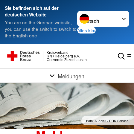
Sie befinden sich auf der
Sprache wechseln zu
deutschen Website
You are on the German website,
you can use the switch to switch to
Alles klar
the English one
Kreisverband
RN / Heidelberg e.V.
Ortsverein Zuzenhausen
Meldungen
Foto: A. Zelck / DRK-Service…