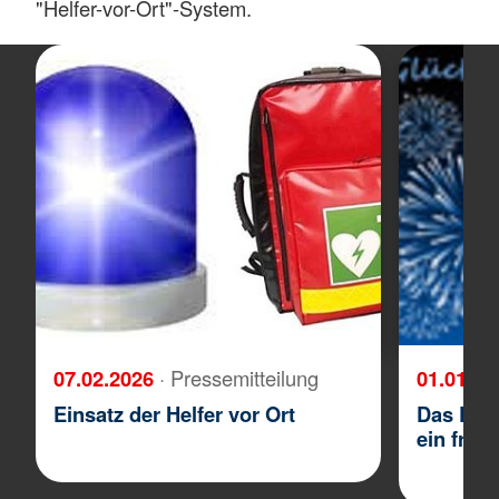
"Helfer-vor-Ort"-System.
07.02.2026
· Pressemitteilung
01.01.2
Einsatz der Helfer vor Ort
Das DRK
ein froh