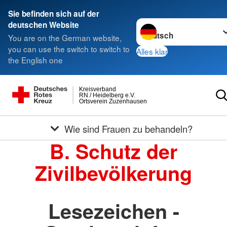
Sie befinden sich auf der
Sprache wechseln zu
deutschen Website
You are on the German website,
you can use the switch to switch to
Alles klar
the English one
Kreisverband
RN / Heidelberg e.V.
Ortsverein Zuzenhausen
Wie sind Frauen zu behandeln?
B. Schutz der
Zivilbevölkerung
Lesezeichen -