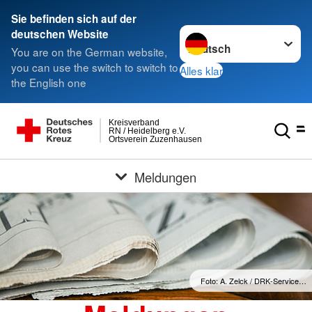
Sie befinden sich auf der
Sprache wechseln zu
deutschen Website
You are on the German website,
you can use the switch to switch to
Alles klar
the English one
Kreisverband
RN / Heidelberg e.V.
Ortsverein Zuzenhausen
Meldungen
Foto: A. Zelck / DRK-Service…