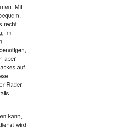
men. Mit
nbequem,
s recht
g, im
n
benötigen,
n aber
sackes auf
iese
er Räder
alls
len kann,
ienst wird