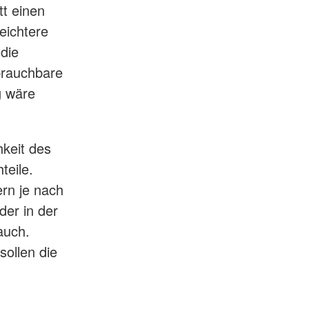
tt einen
eichtere
die
brauchbare
g wäre
hkeit des
teile.
rn je nach
der in der
auch.
sollen die