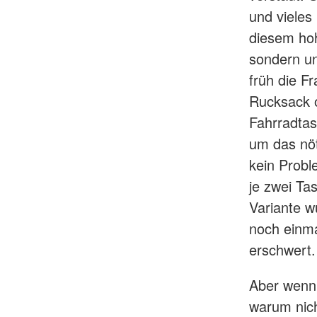
und viele
diesem hoh
sondern un
früh die F
Rucksack o
Fahrradtas
um das nöt
kein Probl
je zwei Ta
Variante w
noch einma
erschwert.
Aber wenn 
warum nich