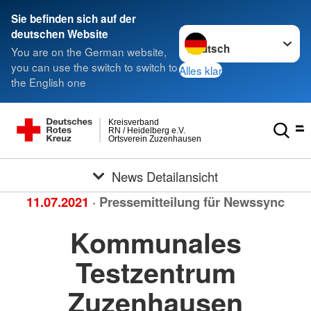
Sie befinden sich auf der
Sprache wechseln zu
deutschen Website
You are on the German website,
you can use the switch to switch to
Alles klar
the English one
Kreisverband
RN / Heidelberg e.V.
Ortsverein Zuzenhausen
News Detailansicht
11.07.2021
· Pressemitteilung für Newssync
Kommunales
Testzentrum
Zuzenhausen