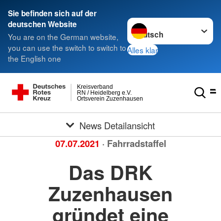
Sie befinden sich auf der
Sprache wechseln zu
deutschen Website
You are on the German website,
you can use the switch to switch to
Alles klar
the English one
Kreisverband
RN / Heidelberg e.V.
Ortsverein Zuzenhausen
News Detailansicht
07.07.2021
· Fahrradstaffel
Das DRK
Zuzenhausen
gründet eine