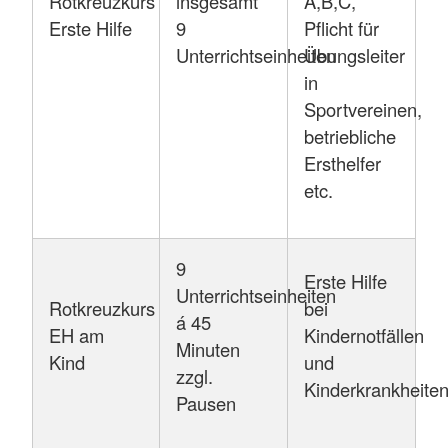
Rotkreuzkurs
insgesamt
A,B,C,
Erste Hilfe
9
Pflicht für
Unterrichtseinheiten
Übungsleiter
in
Sportvereinen,
betriebliche
Ersthelfer
etc.
9
Erste Hilfe
Unterrichtseinheiten
Rotkreuzkurs
bei
á 45
EH am
Kindernotfällen
Minuten
Kind
und
zzgl.
Kinderkrankheite
Pausen