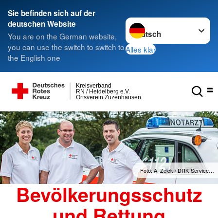
Sie befinden sich auf der
Sprache wechseln zu
deutschen Website
You are on the German website,
you can use the switch to switch to
Alles klar
the English one
Kreisverband
RN / Heidelberg e.V.
Ortsverein Zuzenhausen
Foto: A. Zelck / DRK-Service…
Bevölkerungsschutz
und Rettung