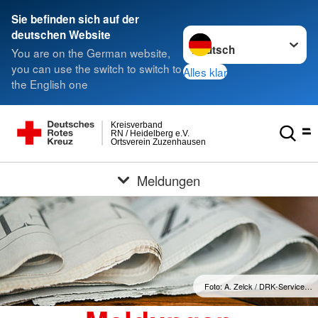
Sie befinden sich auf der
Sprache wechseln zu
deutschen Website
You are on the German website,
you can use the switch to switch to
Alles klar
the English one
Kreisverband
RN / Heidelberg e.V.
Ortsverein Zuzenhausen
Meldungen
Foto: A. Zelck / DRK-Service…