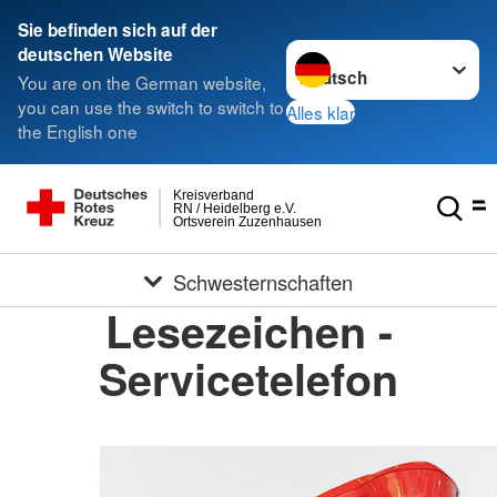
Sie befinden sich auf der
Sprache wechseln zu
deutschen Website
You are on the German website,
you can use the switch to switch to
Alles klar
the English one
Kreisverband
RN / Heidelberg e.V.
Ortsverein Zuzenhausen
Schwesternschaften
Lesezeichen -
Servicetelefon