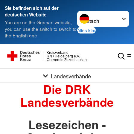
Sie befinden sich auf der
Sprache wechseln zu
deutschen Website
You are on the German website,
you can use the switch to switch to
Alles klar
the English one
Kreisverband
RN / Heidelberg e.V.
Ortsverein Zuzenhausen
Landesverbände
Die DRK
Landesverbände
Lesezeichen -