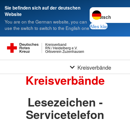
Sie befinden sich auf der deutschen
Sprache wechseln 
Website
You are on the German website, you can
Alles klar
use the switch to switch to the English one
Kreisverband
RN / Heidelberg e.V.
Ortsverein Zuzenhausen
Kreisverbände
Kreisverbände
Lesezeichen -
Servicetelefon