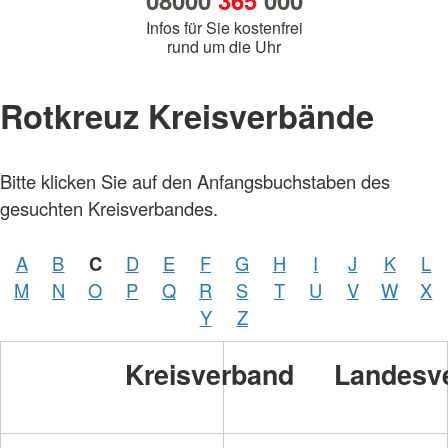
08000
365
000
Infos für Sie kostenfrei
rund um die Uhr
Rotkreuz Kreisverbände
Foto:
Bitte klicken Sie auf den Anfangsbuchstaben des
A.
Zelck /
gesuchten Kreisverbandes.
DRKS,
Karte:
©…
A
B
C
D
E
F
G
H
I
J
K
L
Foto:
A.
M
N
O
P
Q
R
S
T
U
V
W
X
Zelck /
DRK-
Y
Z
Service
GmbH
Kreisverband
Landesv