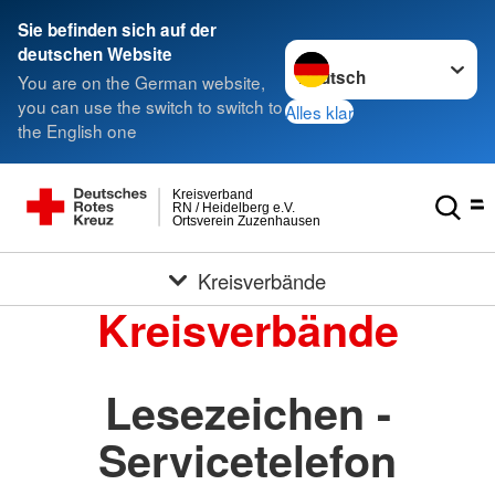
Sie befinden sich auf der
Sprache wechseln zu
deutschen Website
You are on the German website,
you can use the switch to switch to
Alles klar
the English one
Kreisverband
RN / Heidelberg e.V.
Ortsverein Zuzenhausen
Kreisverbände
Kreisverbände
Lesezeichen -
Servicetelefon