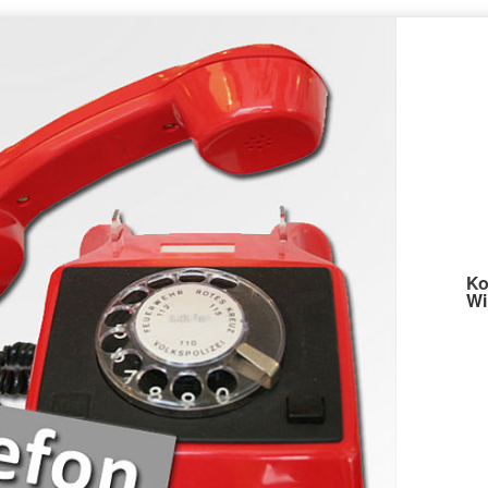
Ko
Wi