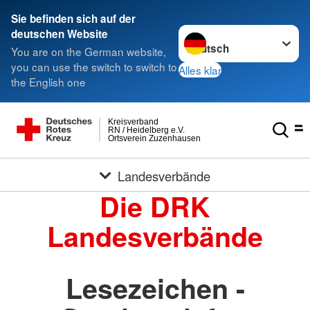
Sie befinden sich auf der
Sprache wechseln zu
deutschen Website
You are on the German website,
you can use the switch to switch to
Alles klar
the English one
Kreisverband
RN / Heidelberg e.V.
Ortsverein Zuzenhausen
Landesverbände
Die DRK
Landesverbände
Lesezeichen -