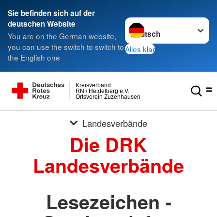
Sie befinden sich auf der
Sprache wechseln zu
deutschen Website
You are on the German website,
you can use the switch to switch to
Alles klar
the English one
Kreisverband
RN / Heidelberg e.V.
Ortsverein Zuzenhausen
Landesverbände
Die DRK
Landesverbände
Lesezeichen -