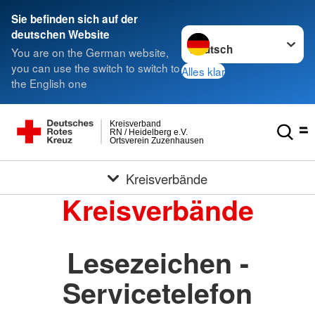
Sie befinden sich auf der
Sprache wechseln zu
deutschen Website
You are on the German website,
you can use the switch to switch to
Alles klar
the English one
Kreisverband
RN / Heidelberg e.V.
Ortsverein Zuzenhausen
Kreisverbände
Kreisverbände
Lesezeichen -
Servicetelefon