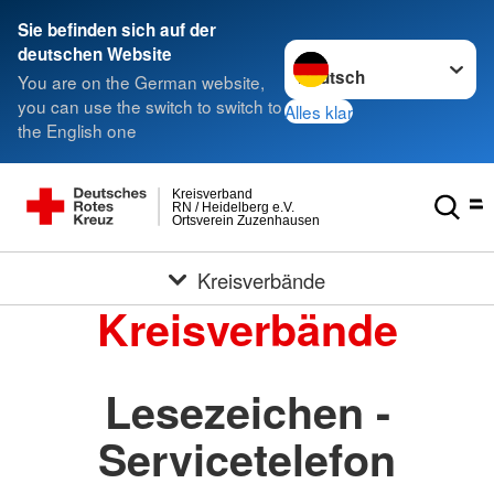
Sie befinden sich auf der
Sprache wechseln zu
deutschen Website
You are on the German website,
you can use the switch to switch to
Alles klar
the English one
Kreisverband
RN / Heidelberg e.V.
Ortsverein Zuzenhausen
Kreisverbände
Kreisverbände
Lesezeichen -
Servicetelefon