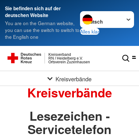
Sie befinden sich auf der
Sprache wechseln zu
deutschen Website
You are on the German website,
you can use the switch to switch to
Alles klar
the English one
Kreisverband
RN / Heidelberg e.V.
Ortsverein Zuzenhausen
Kreisverbände
Kreisverbände
Lesezeichen -
Servicetelefon