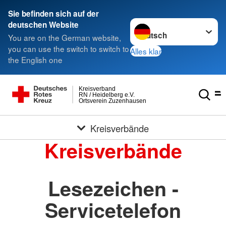
Sie befinden sich auf der
Sprache wechseln zu
deutschen Website
You are on the German website,
you can use the switch to switch to
Alles klar
the English one
Kreisverband
RN / Heidelberg e.V.
Ortsverein Zuzenhausen
Kreisverbände
Kreisverbände
Lesezeichen -
Servicetelefon