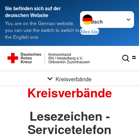
Sie befinden sich auf der
Sprache wechseln zu
deutschen Website
You are on the German website,
you can use the switch to switch to
Alles klar
the English one
Kreisverband
RN / Heidelberg e.V.
Ortsverein Zuzenhausen
Kreisverbände
Kreisverbände
Lesezeichen -
Servicetelefon