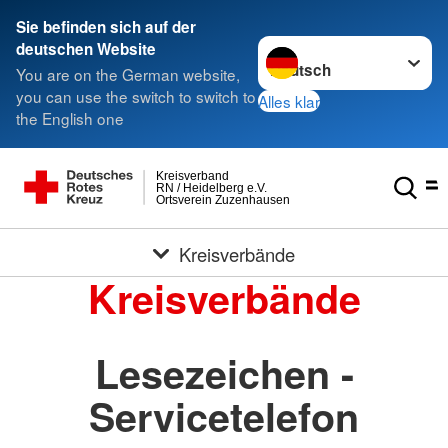
Sie befinden sich auf der
Sprache wechseln zu
deutschen Website
You are on the German website,
you can use the switch to switch to
Alles klar
the English one
Kreisverband
RN / Heidelberg e.V.
Ortsverein Zuzenhausen
Kreisverbände
Kreisverbände
Lesezeichen -
Servicetelefon