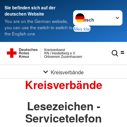
Sie befinden sich auf der
Sprache wechseln zu
deutschen Website
You are on the German website,
you can use the switch to switch to
Alles klar
the English one
Kreisverband
RN / Heidelberg e.V.
Ortsverein Zuzenhausen
Kreisverbände
Kreisverbände
Lesezeichen -
Servicetelefon