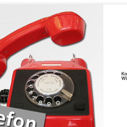
Ko
Wi