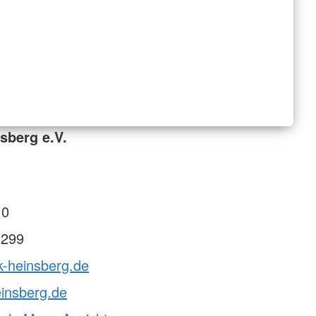
sberg e.V.
 0
 299
k-heinsberg.de
insberg.de