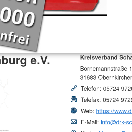
burg e.V.
Kreisverband Sch
Bornemannstraße 
31683
Obernkirche
Telefon:
05724 972
Telefax:
05724 972
Web:
https://www.
E-Mail:
info@drk-s