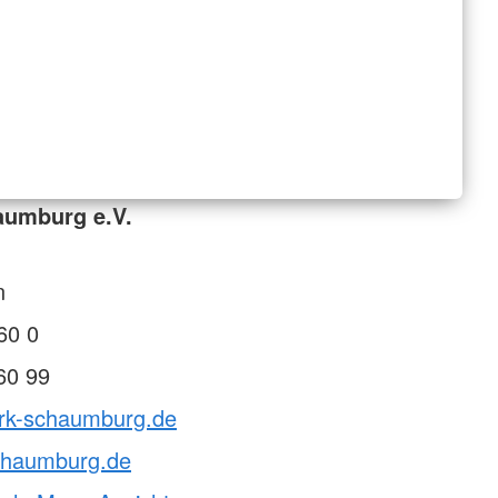
aumburg e.V.
1
n
60 0
60 99
drk-schaumburg.de
chaumburg.de