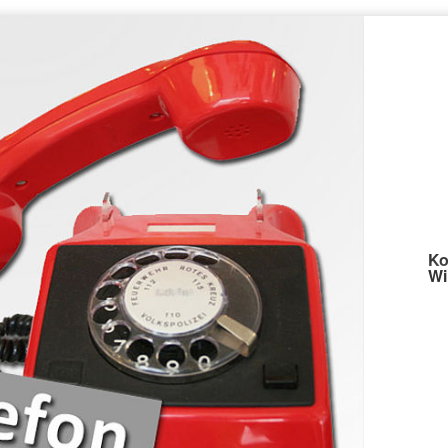
Ko
Wi