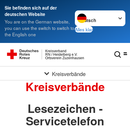
Sie befinden sich auf der
Sprache wechseln zu
deutschen Website
You are on the German website,
you can use the switch to switch to
Alles klar
the English one
Kreisverband
RN / Heidelberg e.V.
Ortsverein Zuzenhausen
Kreisverbände
Kreisverbände
Lesezeichen -
Servicetelefon