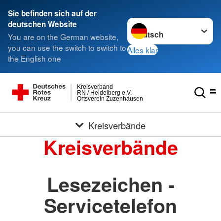
Sie befinden sich auf der
Sprache wechseln zu
deutschen Website
You are on the German website,
you can use the switch to switch to
Alles klar
the English one
Kreisverband
RN / Heidelberg e.V.
Ortsverein Zuzenhausen
Kreisverbände
Kreisverbände
Lesezeichen -
Servicetelefon