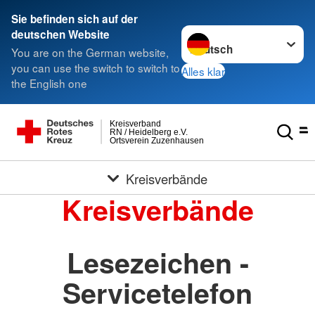
Sie befinden sich auf der
Sprache wechseln zu
deutschen Website
You are on the German website,
you can use the switch to switch to
Alles klar
the English one
Kreisverband
RN / Heidelberg e.V.
Ortsverein Zuzenhausen
Kreisverbände
Kreisverbände
Lesezeichen -
Servicetelefon