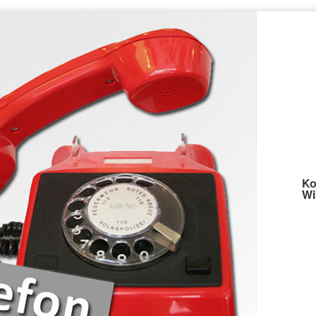
Ko
Wi