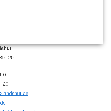
dshut
tr. 20
1 0
1 20
k-landshut.de
.de