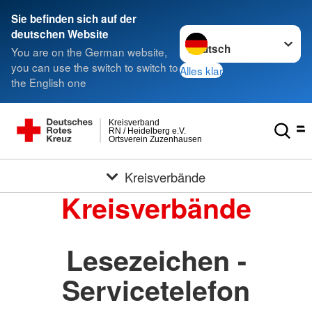
Sie befinden sich auf der
Sprache wechseln zu
deutschen Website
You are on the German website,
you can use the switch to switch to
Alles klar
the English one
Kreisverband
RN / Heidelberg e.V.
Ortsverein Zuzenhausen
Kreisverbände
Kreisverbände
Lesezeichen -
Servicetelefon